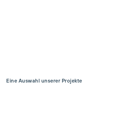
Werbung (on- und offline)
Realisierung von Vermarktungsmassnahmen
(Landingpages und Websites, Broschüren, Flyer, Direct
Mailings, Image- und Werbefilme, Events,
Bauplatzinszenierungen, Anzeigen, Plakate,
Pressearbeit, Social Media usw.)
Eine Auswahl unserer Projekte